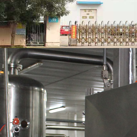
国际业务部电话：0536-42
齐经理 1875369926
国内业务部电话：0536-49
周经理 15763007
邮箱：vf@dashunfood.c
网址：www.weifangdashu
阿里巴巴国际站网址：http://da
阿里巴巴国内批发网：
htt
淘宝网：
https://shop111